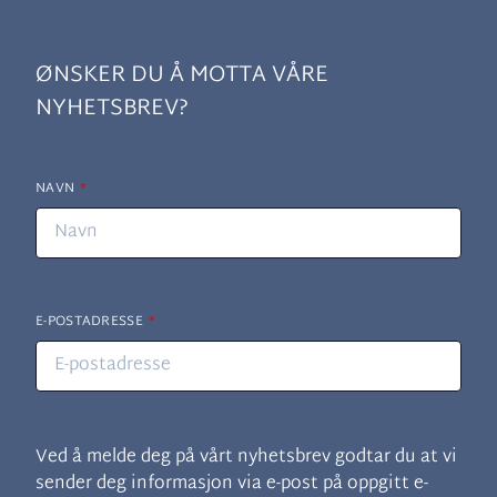
Leave
ØNSKER DU Å MOTTA VÅRE
this
NYHETSBREV?
field
blank
NAVN
E-POSTADRESSE
Ved å melde deg på vårt nyhetsbrev godtar du at vi
sender deg informasjon via e-post på oppgitt e-